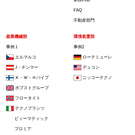
FAQ
不動産部門
産業機械部
環境装置部
事例１
事例2
エルマルコ
ローテミューレ
J・チンマー
デュコン
Ｋ・Ｗ・Ｈパイプ
ニッコーテクノ
ボブストグループ
フロータイト
テクノプランツ
ビィーマティック
プロミア