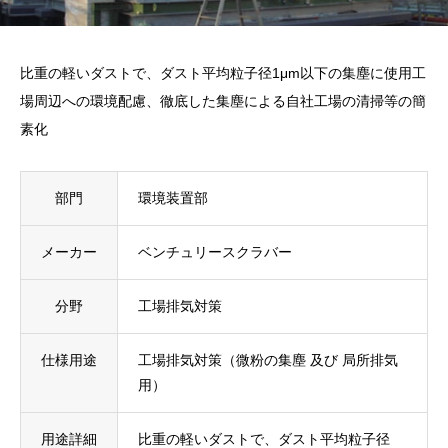
比重の軽いダストで、ダスト平均粒子径1μm以下の集塵に使用工
場周辺への環境配慮、徹底した集塵による自社工場の清掃等の簡
素化
部門
環境装置部
メーカー
ベンチュリースクラバー
分野
工場排気対策
仕様用途
工場排気対策（微粉の集塵 及び 局所排気
用）
用途詳細
比重の軽いダストで、ダスト平均粒子径