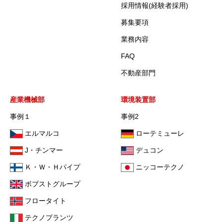
採用情報(経験者採用)
募集要項
業務内容
FAQ
不動産部門
産業機械部
環境装置部
事例１
事例2
エルマルコ
ローテミューレ
J・チンマー
デュコン
Ｋ・Ｗ・Ｈパイプ
ニッコーテクノ
ボブストグループ
フロータイト
テクノプランツ