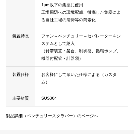
1μm以下の集塵に使用
工場周辺への環境配慮、徹底した集塵によ
る自社工場の清掃等の簡素化
装置特長
ファン→ベンチュリー→セパレーターをシ
ステムとして納入
（付帯装置：架台、制御盤、循環ポンプ、
機器付配管・計器類）
装置仕様
お客様にして頂いた仕様による（カスタ
ム）
主要材質
SUS304
製品詳細（ベンチュリースクラバー）のページへ