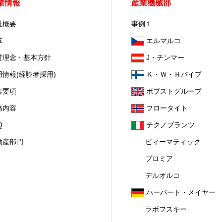
業情報
産業機械部
社概要
事例１
革
エルマルコ
営理念・基本方針
J・チンマー
用情報(経験者採用)
Ｋ・Ｗ・Ｈパイプ
集要項
ボブストグループ
務内容
フロータイト
Q
テクノプランツ
動産部門
ビィーマティック
プロミア
デルオルコ
ハーバート・メイヤー
ラボフスキー