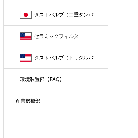
ダストバルブ（二重ダンパ
ー）
セラミックフィルター
ダストバルブ（トリクルバ
環境装置部【FAQ】
ルブ）
産業機械部