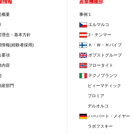
業情報
産業機械部
社概要
事例１
革
エルマルコ
営理念・基本方針
J・チンマー
用情報(経験者採用)
Ｋ・Ｗ・Ｈパイプ
集要項
ボブストグループ
務内容
フロータイト
Q
テクノプランツ
動産部門
ビィーマティック
プロミア
デルオルコ
ハーバート・メイヤー
ラボフスキー