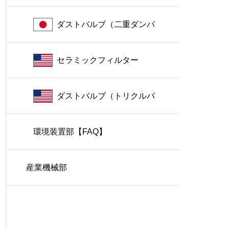
ダストバルブ（二重ダンパ
ー）
セラミックフィルター
ダストバルブ（トリクルバ
環境装置部【FAQ】
ルブ）
産業機械部