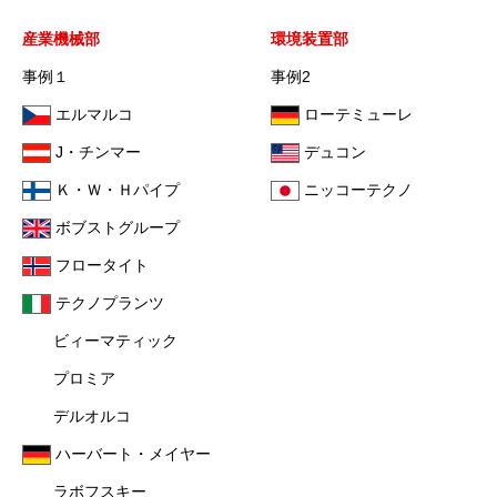
産業機械部
環境装置部
事例１
事例2
エルマルコ
ローテミューレ
J・チンマー
デュコン
Ｋ・Ｗ・Ｈパイプ
ニッコーテクノ
ボブストグループ
フロータイト
テクノプランツ
ビィーマティック
プロミア
デルオルコ
ハーバート・メイヤー
ラボフスキー