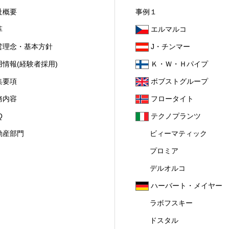
社概要
事例１
革
エルマルコ
営理念・基本方針
J・チンマー
用情報(経験者採用)
Ｋ・Ｗ・Ｈパイプ
集要項
ボブストグループ
務内容
フロータイト
Q
テクノプランツ
動産部門
ビィーマティック
プロミア
デルオルコ
ハーバート・メイヤー
ラボフスキー
ドスタル