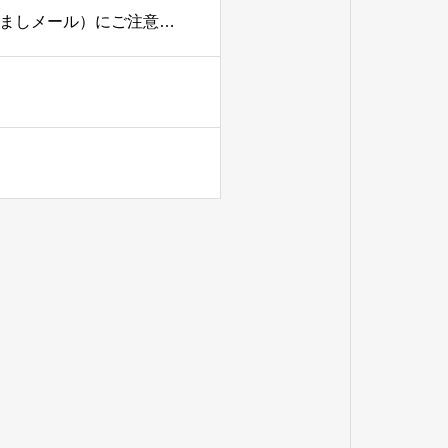
【重要なお知らせ】弊社名および弊社代表者名を騙った迷惑メール（なりすましメール）にご注意下さい