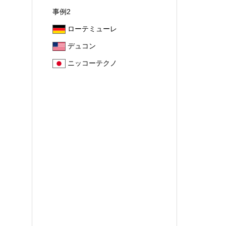
事例2
ローテミューレ
デュコン
ニッコーテクノ