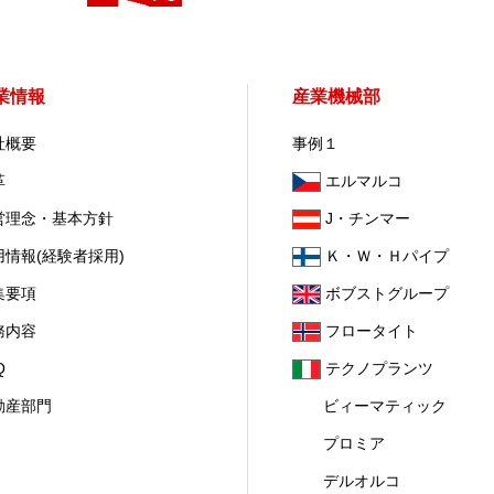
業情報
産業機械部
社概要
事例１
革
エルマルコ
営理念・基本方針
J・チンマー
用情報(経験者採用)
Ｋ・Ｗ・Ｈパイプ
集要項
ボブストグループ
務内容
フロータイト
Q
テクノプランツ
動産部門
ビィーマティック
プロミア
デルオルコ