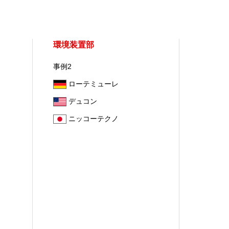
環境装置部
事例2
ローテミューレ
デュコン
ニッコーテクノ