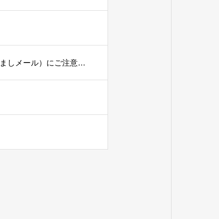
【重要なお知らせ】弊社名および弊社代表者名を騙った迷惑メール（なりすましメール）にご注意下さい