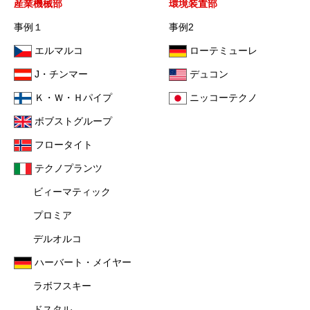
産業機械部
環境装置部
事例１
事例2
エルマルコ
ローテミューレ
J・チンマー
デュコン
Ｋ・Ｗ・Ｈパイプ
ニッコーテクノ
ボブストグループ
フロータイト
テクノプランツ
ビィーマティック
プロミア
デルオルコ
ハーバート・メイヤー
ラボフスキー
ドスタル