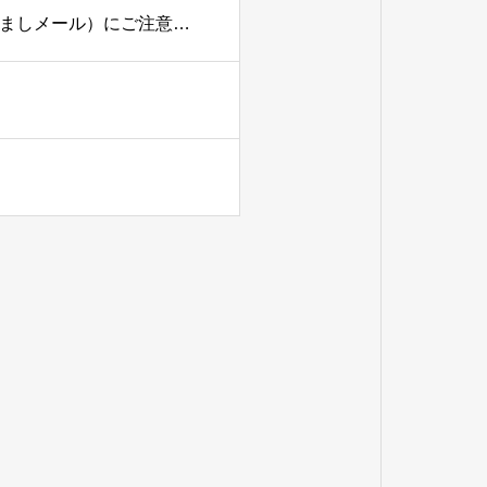
【重要なお知らせ】弊社名および弊社代表者名を騙った迷惑メール（なりすましメール）にご注意下さい