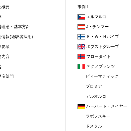
社概要
事例１
革
エルマルコ
営理念・基本方針
J・チンマー
用情報(経験者採用)
Ｋ・Ｗ・Ｈパイプ
集要項
ボブストグループ
務内容
フロータイト
Q
テクノプランツ
動産部門
ビィーマティック
プロミア
デルオルコ
ハーバート・メイヤー
ラボフスキー
ドスタル