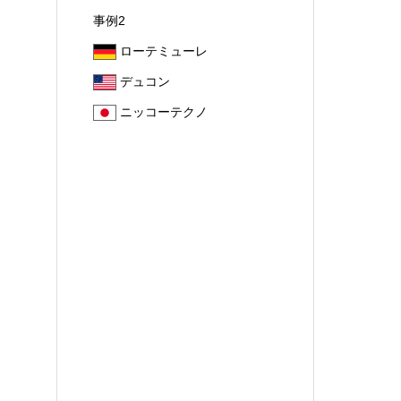
事例2
ローテミューレ
デュコン
ニッコーテクノ