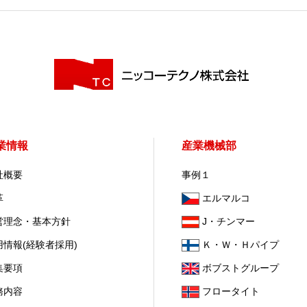
業情報
産業機械部
社概要
事例１
革
エルマルコ
営理念・基本方針
J・チンマー
用情報(経験者採用)
Ｋ・Ｗ・Ｈパイプ
集要項
ボブストグループ
務内容
フロータイト