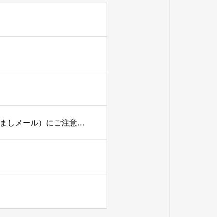
【重要なお知らせ】弊社名および弊社代表者名を騙った迷惑メール（なりすましメール）にご注意下さい